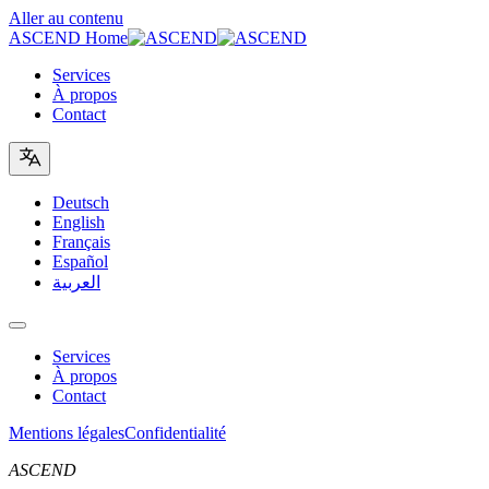
Aller au contenu
ASCEND Home
Services
À propos
Contact
Deutsch
English
Français
Español
العربية
Services
À propos
Contact
Mentions légales
Confidentialité
ASCEND