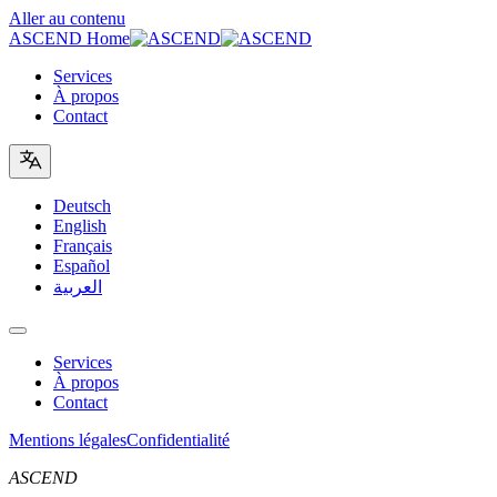
Aller au contenu
ASCEND Home
Services
À propos
Contact
Deutsch
English
Français
Español
العربية
Services
À propos
Contact
Mentions légales
Confidentialité
ASCEND