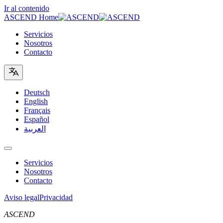
Ir al contenido
ASCEND Home
Servicios
Nosotros
Contacto
Deutsch
English
Français
Español
العربية
Servicios
Nosotros
Contacto
Aviso legal
Privacidad
ASCEND