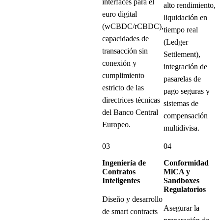
interfaces para el
alto rendimiento,
euro digital
liquidación en
(wCBDC/rCBDC),
tiempo real
capacidades de
(Ledger
transacción sin
Settlement),
conexión y
integración de
cumplimiento
pasarelas de
estricto de las
pago seguras y
directrices técnicas
sistemas de
del Banco Central
compensación
Europeo.
multidivisa.
03
04
Ingeniería de
Conformidad
Contratos
MiCA y
Inteligentes
Sandboxes
Regulatorios
Diseño y desarrollo
Asegurar la
de smart contracts